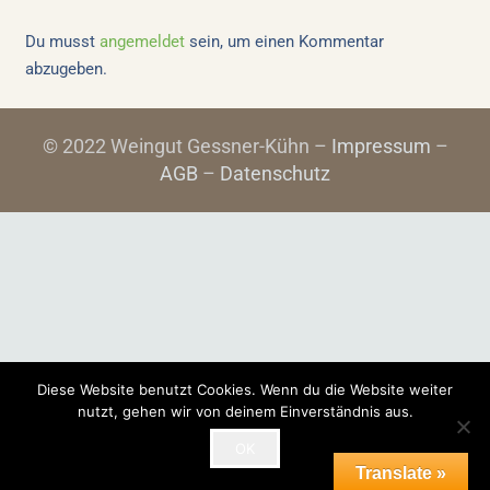
Du musst
angemeldet
sein, um einen Kommentar
abzugeben.
© 2022 Weingut Gessner-Kühn –
Impressum
–
AGB
–
Datenschutz
Diese Website benutzt Cookies. Wenn du die Website weiter
nutzt, gehen wir von deinem Einverständnis aus.
OK
Translate »