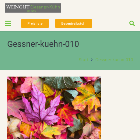
Preisliste
Besentreibstoff
Gessner-kuehn-010
Start
Gessner-kuehn-010