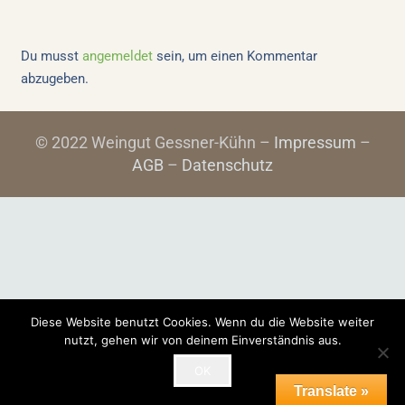
Du musst
angemeldet
sein, um einen Kommentar
abzugeben.
© 2022 Weingut Gessner-Kühn –
Impressum
–
AGB
–
Datenschutz
Diese Website benutzt Cookies. Wenn du die Website weiter
nutzt, gehen wir von deinem Einverständnis aus.
OK
Translate »