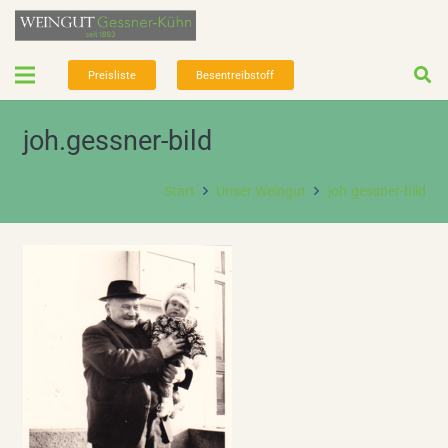
Preisliste
Besentreibstoff
joh.gessner-bild
Start
Unser Weingut
joh.gessner-bild