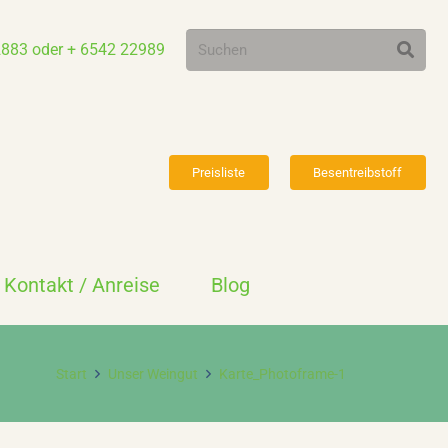
2883 oder + 6542 22989
Preisliste
Besentreibstoff
Kontakt / Anreise
Blog
Start
Unser Weingut
Karte_Photoframe-1